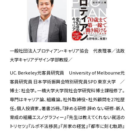
一般社団法人プロティアン・キャリア協会 代表理事／法政
大学キャリアデザイン学部教授／
UC. Berkeley元客員研究員 University of Melbourne元
客員研究員 日本学術振興会特別研究員SPD 東京大学 ／
博士：社会学。一橋大学大学院社会学研究科博士課程修了。
専門はキャリア論、組織論。社外取締役・社外顧問を27社歴
任。個人投資家。著書25冊。『辞める研修 辞めない研修-新人
育成の組織エスノグラフィー』『先生は教えてくれない就活の
トリセツ』『ルポ不法移民』『丼家の経営』『都市に刻む軌跡』