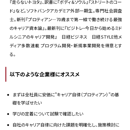
『走らないトヨタ』、訳書に『ボディ＆ソウル』『ストリートのコー
ド』など。ソフトバンクアカデミア外部一期生。専門社会調査
士。新刊『プロティアン―70歳まで第一線で働き続ける最強
のキャリア資本論』。最新刊に『ビジトレ−今日から始めるミド
ルシニアのキャリア開発』 日経ビジネス 日経STYLE他メ
ディア多数連載 プログラム開発・新規事業開発を得意とす
る。
以下のような企業様にオススメ
まずは全社員に安価に"キャリア自律（プロティアン）"の基
礎を学ばせたい
学びの定着について試験で確認したい
自社のキャリア自律に向けた課題を明確化し、施策検討に