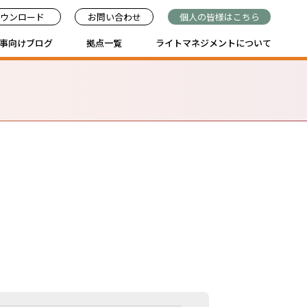
ウンロード
お問い合わせ
個人の皆様はこちら
事向けブログ
拠点一覧
ライトマネジメントについて
失を乗り越え、強みを活かした再就職を実現
な展望の広がる業界・職種に再就職
した再就職
て応募を続け、企業規模・給与アップに結実
務職・正社員の仕事に就く