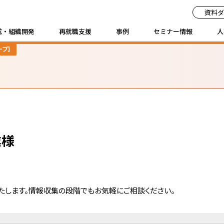
資料ダ
成・組織開発
再就職支援
事例
セミナー情報
人
プ】
ントの特長
事例
人員削減による自信喪
経験を活かし、長期的
異業種、異業界へ挑戦
じっくりと時間をかけ
業界経験を活かし、事
業様
るご質問
お問い合わせ
たします。情報収集の段階でもお気軽にご相談ください。