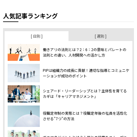
人気記事ランキング
[ 日別 ]
[ 週別 ]
働きアリの法則とは？2：6：2の意味とパレートの
法則との違い、人材開発への活かし方
PIPは組織力の成長に貢献！適切な指導とコミュニケ
ーションが成功のポイント
シェアード・リーダーシップとは？主体性を育てる
カギは「キャリアマネジメント」
役職定年制の実態とは？役職定年後の社員を活性化
させる"7つ"の方法