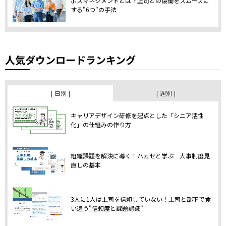
ボスマネジメントとは？上司との協働をスムーズに
する"6つ"の手法
人気ダウンロードランキング
[ 日別 ]
[ 週別 ]
キャリアデザイン研修を起点とした「シニア活性
化」の仕組みの作り方
組織課題を解決に導く！ハカセと学ぶ 人事制度見
直しの基本
3人に1人は上司を信頼していない！上司と部下で食
い違う"信頼度と課題認識"