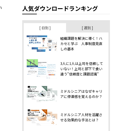
い
人気ダウンロードランキング
[ 日別 ]
[ 週別 ]
組織課題を解決に導く！ハ
カセと学ぶ 人事制度見直
しの基本
3人に1人は上司を信頼して
いない！上司と部下で食い
違う"信頼度と課題認識"
ミドルシニアはなぜキャリ
アに停滞感を覚えるのか？
ミドルシニア人材を活躍さ
せる効果的な手法とは？