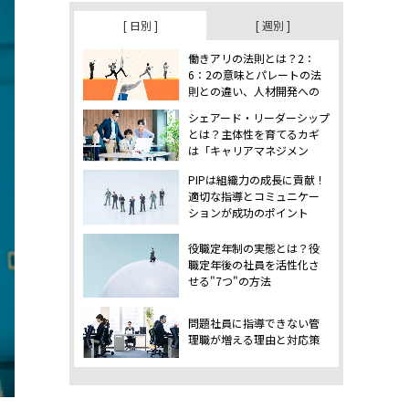
[ 日別 ]
[ 週別 ]
働きアリの法則とは？2：
6：2の意味とパレートの法
則との違い、人材開発への
活かし方
シェアード・リーダーシップ
とは？主体性を育てるカギ
は「キャリアマネジメン
ト」
PIPは組織力の成長に貢献！
適切な指導とコミュニケー
ションが成功のポイント
役職定年制の実態とは？役
職定年後の社員を活性化さ
せる"7つ"の方法
問題社員に指導できない管
理職が増える理由と対応策