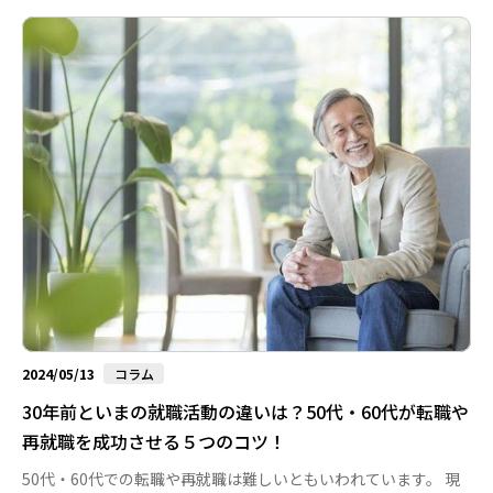
方・働き方も含めて次の進路を模索していく50代後半～60代の
再就職活動においては、必ずしも直接的な求職活動だけが再就職
活動ではありません。ここでは、第二の仕事人生がより充実した
ものになるよう、再就職活動期間に行った方が良い活動を50代後
半～60代向け...
2024/05/13
コラム
30年前といまの就職活動の違いは？50代・60代が転職や
再就職を成功させる５つのコツ！
50代・60代での転職や再就職は難しいともいわれています。 現