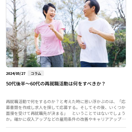
要があります。収支を見える化（可視化）して、必要な資金を
明...
2024/05/27
コラム
50代後半～60代の再就職活動は何をすべきか？
再就職活動で何をするのか？と考えた時に思い浮かぶのは、「応
募書類を作成し求人を探して応募する。そしてその後、いくつか
面接を受けて再就職先が決まる」 ということではないでしょう
か。確かに収入アップなどの雇用条件の改善やキャリアアップが
中心となる20代・30代の転職活動ですと、そのようなルーティ
ン的な活動がメインになるかと思います。 しかし、今後の生き