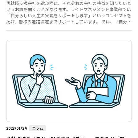
再就職支援会社を選ぶ際に、それぞれの会社の特徴を知りたいと
いうお声を聞くことがあります。ライトマネジメント事業部では
「自分らしい人生の実現をサポートします」というコンセプトを
掲げ、皆様の進路決定までサポートしています。 では、「自分ら
しい人生の実現のサポート」とは、具体的にどのようなことなの
でしょうか。今回は、弊社のご支援を受け、迷いながらも、新た
な「自分らしい人生」の一歩をスタートさせた方の事例をお伝え
したいと思います。 年齢という再就職の大きな不安の払しょく
弊社では、ご登録の前にご利用いただける「事前キャリア相談」
サービスをご提供しています。 Tさんは61歳。外資系産業機器メ
ーカーにて貿...
2023/01/24
コラム