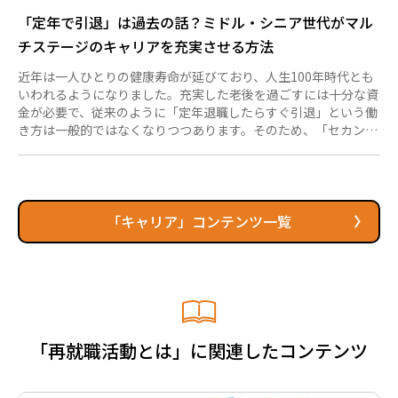
「定年で引退」は過去の話？ミドル・シニア世代がマル
チステージのキャリアを充実させる方法
近年は一人ひとりの健康寿命が延びており、人生100年時代とも
いわれるようになりました。充実した老後を過ごすには十分な資
金が必要で、従来のように「定年退職したらすぐ引退」という働
き方は一般的ではなくなりつつあります。そのため、「セカンド
キャリア以降をどう過ごすべきか」と悩んでいるミドル・シニア
世代の方も多いのではないでしょうか。そこでぜひ知っていただ
きたいのが、「マルチステージ」という考え方です。 今回は、
人生100年時代における「マルチステージ」の働き方についてわ
かりやすく解説します。また、ミドル・シニア世代がマルチステ
「キャリア」コンテンツ一覧
ージを生き抜くための指針や行動も紹介しますので、参考にして
みてください。...
「再就職活動とは」に関連したコンテンツ