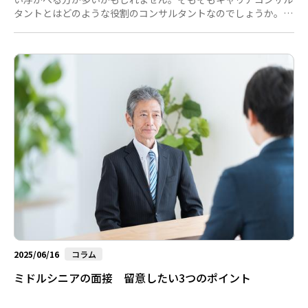
タントとはどのような役割のコンサルタントなのでしょうか。キ
ャリアコンサルタントの定義は、「働く人のキャリアに関する支
援や職業能力の開発及び向上に関する相談に応じ、助言及び指導
を行う専門家」」となります。（※キャリアコンサルタントは国
家資格で認定された独占名称です）その役割の中には、労働市場
に応じた現実的な選択肢（求人案件）の提案も含まれるでしょ
う。転職エージェントのコンサルタントの場合、転職エージェン
トが保有する求人案件の...
2025/06/16
コラム
ミドルシニアの面接 留意したい3つのポイント