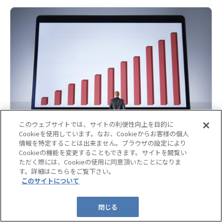
分はキャリアの市場価値がある人材である」ということを採用側
にどう伝えればよいのでしょうか。 そもそもキャリアの市場価
値とは？ キャリアの市場価値とは、その人がもっているキャリ
アに対して、現在の労働市場からみたそのキャリア自体の必要
度・注目度のこ...
このウェブサイトでは、サイトの利便性向上を目的に
Cookieを使用しています。なお、Cookieからお客様の個人
情報を特定することは出来ません。ブラウザの設定により
2023/07/18
コラム
Cookieの機能を変更することもできます。サイトを閲覧い
ただく際には、Cookieの使用に同意頂いたことになりま
アフターコロナの転職市場はどう変化した？今人材に必
す。詳細はこちらをご覧下さい。
要とされる"5つ"の必須能力
このサイトについて
2020年に端を発するコロナショックで、企業の採用活動は縮
閉じる
小・中止が相次ぎました。それに伴い、転職を余儀なくされた
り、転職活動に苦戦したりした方も多いのではないでしょうか。