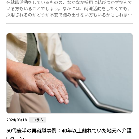
在就職活動をしているものの、なかなか採用に結びつかず悩んで
いる方もいることでしょう。なかには、就職活動をしたくても、
採用されるのかどうか不安で踏み出せない方もいるかもしれませ
ん。しかし、年齢だけで転職や再就職を諦めてしまうのはもった
いないです。 本記事では、50代・60代の就職活動についての現
状や、30年前の就職活動との違い、転職・再就職を成功させるコ
ツなどを解説します。転職や再就職を目指している50代・60代
の方は、ぜひ参考にしてください。 50代・60代の転職の実態 厚
生労働省が公表している「令和４年雇用動向調査結果の概況」に
よ...
2024/03/18
コラム
50代後半の再就職事例：40年以上離れていた地元へ介護
Uターン