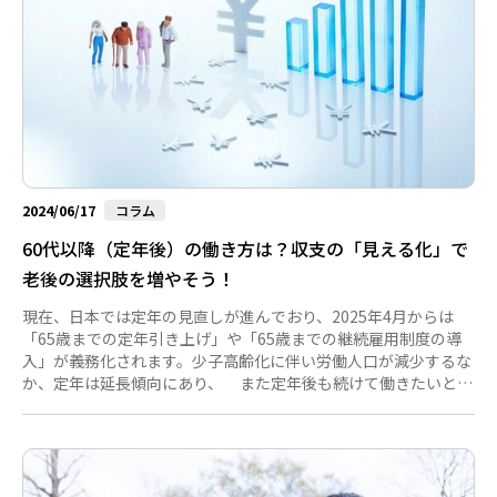
2024/06/17
コラム
60代以降（定年後）の働き方は？収支の「見える化」で
老後の選択肢を増やそう！
現在、日本では定年の見直しが進んでおり、2025年4月からは
「65歳までの定年引き上げ」や「65歳までの継続雇用制度の導
入」が義務化されます。少子高齢化に伴い労働人口が減少するな
か、定年は延長傾向にあり、 また定年後も続けて働きたいとい
うシニアの労働者も増えている傾向です。 しかし、60代以降
は、働く目的が変わったり、また体力面でも現役時代とは変わっ
たりと変化が多い時期であるため ご自身にあった働き方を新た
に探したいという方も多いのではないでしょうか。定年後でも納
得できる働き方を選ぶためには、収支について十分考えておく必