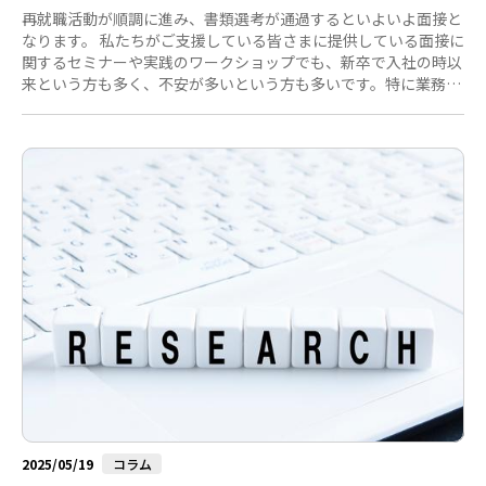
再就職活動が順調に進み、書類選考が通過するといよいよ面接と
なります。 私たちがご支援している皆さまに提供している面接に
関するセミナーや実践のワークショップでも、新卒で入社の時以
来という方も多く、不安が多いという方も多いです。特に業務経
験を積んでこられたいわゆる「キャリア採用」の場合、どのよう
な質問をされるのか、どのような回答を期待されているのかなど
気になることも多いと思います。 これまで長くお勤めだった企業
内では、暗黙の了解、言わずとも伝わることがあり、その企業内
の常識で伝わっていたことも多かったと思います。しかし、これ
からはゼロベースでのコミュニケーションが始まります。面接で
も真摯に対応する...
2025/05/19
コラム