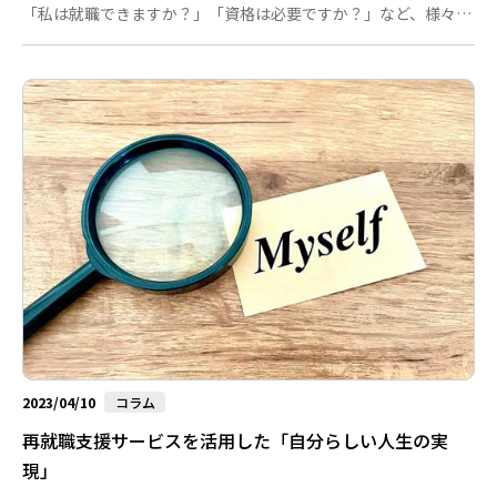
「私は就職できますか？」「資格は必要ですか？」など、様々な
質問をいただきます。求人案件や資格を気にされる方がとても多
いように感じます。ただ求人がたくさんあれば転職できるのでし
ょうか、何でもいいから資格があれば働けるのでしょうか。 答
えは「NO」です。 では、退職を決断し新たなキャリアにチャレ
ンジするかどうか、自分のキャリア選択をよい良い選択にしてい
くためには、どのようなことを整理し、決断していくのがよいの
でしょう。 まず...
2023/04/10
コラム
再就職支援サービスを活用した「自分らしい人生の実
現」