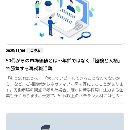
2025/11/06
コラム
50代からの市場価値とは～年齢ではなく「経験と人柄」
で勝負する再就職活動
「もう50代だから」「大してアピールできることなんてないか
ら」など、ご相談者からネガティブな声を耳にすることがありま
す。労働市場の観点で考えた場合、確かに若手採用に注力する企
業も多くあります。一方で、50代以上のベテラン人材には他の世
代にはない"価値"があると認識している採用担当者もいます。年
齢を重ねたからこそ持てる経験や視点は、今の市場で十分に価値
があり求められていると言えるでしょう。 企業が求める50代の
力とは たとえば、長年の業務経験から培った「問題解決力」や
「人間関係の構築力」は、実際に働く際にはどのような職場でも