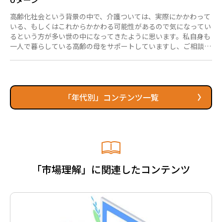
高齢化社会という背景の中で、介護ついては、実際にかかわって
いる、もしくはこれからかかわる可能性があるので気になってい
るという方が多い世の中になってきたように思います。私自身も
一人で暮らしている高齢の母をサポートしていますし、ご相談者
の方でも介護ありきで再就職を検討される方も増えているように
感じます。 そこで今回は、ご家族の介護を起点にＵターンをし
てセカンドキャリアを検討された方についての事例をご案内しま
す。 50代後半の男性の事例です。 九州の地元を離れて関東にお
いて製造現場でご就業、豊富なご経験をお持ちでしたが、どうし
「年代別」コンテンツ一覧
ても高齢のお母さまの介護をしたい気持ちが強く、40年ぶりにＵ
ターンするこ...
「市場理解」に関連したコンテンツ