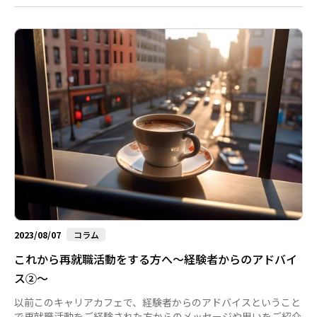
ープとしてもご支援させていただく機会が多い50代後半～60代
のいわゆるシニア層と言われる方々にフォーカスし、メッセージ
をお伝えしています。 今回は第三弾として、2024年を主な活動
時期とし、実際に私たちマンパワーグループの再就職活動サービ
スをご利用頂きながら次の進路に向かわれた皆さんが残してくれ
た体験に基づくアドバイスやメッセ―ジをご案内します。 2024
年は生成...
2023/08/07
コラム
これから再就職活動をする方へ～経験者からのアドバイ
ス②～
以前このキャリアカフェで、経験者からのアドバイスということ
で再就職活動をご経験された方からのメッセージや思いをご紹介