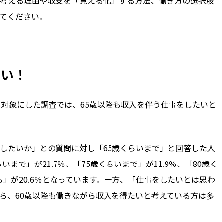
考える理由や収支を「見える化」する方法、働き方の選択肢
てください。
多い！
を対象にした調査では、
65
歳以降も収入を伴う仕事をしたいと
したいか」との質問に対し「
65
歳くらいまで」と回答した人
らいまで」が
21.7
％、「
75
歳くらいまで」が
11.9
％、「
80
歳く
も」が
20.6
％となっています。一方、「仕事をしたいとは思わ
ら、
60
歳以降も働きながら収入を得たいと考えている方は多