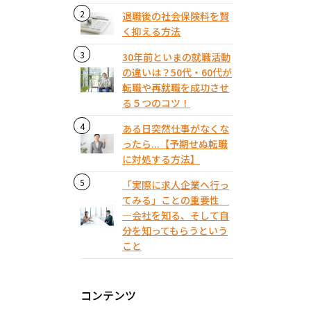
退職後の社会保険料を賢
く抑える方法
30年前といまの就職活動
の違いは？50代・60代が
転職や再就職を成功させ
る５つのコツ！
ある日突然仕事がなくな
ったら...【予期せぬ転職
に対処する方法】
「実際に求人企業へ行っ
てみる」ことの重要性
―会社を知る、そして自
分を知ってもらうという
こと
コンテンツ