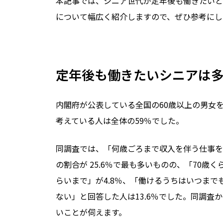
本記事では、シニア世代が定年後も働きたいと
について幅広く紹介しますので、ぜひ参考にし
定年後も働きたいシニアは
内閣府が公表している全国の
60
歳以上の男女
考えている人は全体の
59
％でした。
同調査では、「何歳ごろまで収入を伴う仕事を
の割合が
25.6
％で最も多いものの、「
70
歳く
らいまで」が
4.8
％、「働けるうちはいつまで
ない」と回答した人は
13.6
％でした。同調査か
いことが伺えます。