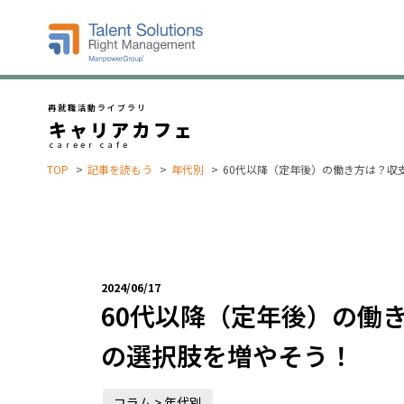
再就職活動ライブラリ
キャリアカフェ
career cafe
TOP
記事を読もう
年代別
60代以降（定年後）の働き方は？収
2024/06/17
60代以降（定年後）の働
の選択肢を増やそう！
コラム > 年代別