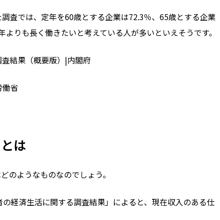
た調査では、定年を
60
歳とする企業は
72.3
％、
65
歳とする企業
年よりも長く働きたいと考えている人が多いといえそうです。
調査結果（概要版）|内閣府
労働省
由とは
はどのようなものなのでしょう。
者の経済生活に関する調査結果」
によると、現在収入のある仕