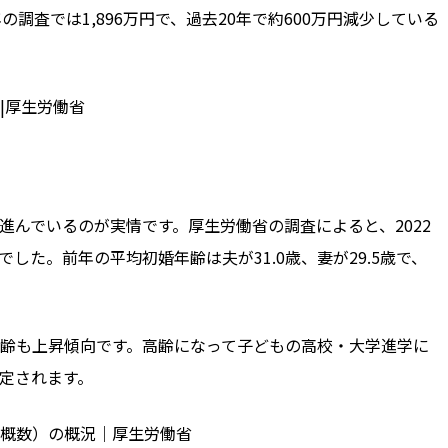
年の調査では
1,896
万円で、過去
20
年で約
600
万円減少している
|厚生労働省
進んでいるのが実情です。厚生労働省の調査によると、
2022
でした。前年の平均初婚年齢は夫が
31.0
歳、妻が
29.5
歳で、
齢も上昇傾向です。高齢になって子どもの高校・大学進学に
定されます。
計（概数）の概況｜厚生労働省