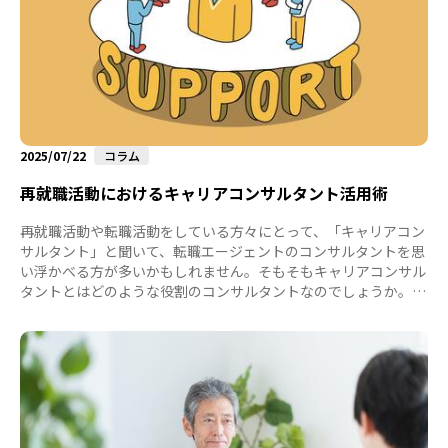
2025/07/22
コラム
再就職活動におけるキャリアコンサルタント活用術
再就職活動や転職活動をしている方々にとって、「キャリアコン
サルタント」と聞いて、転職エージェントのコンサルタントを思
い浮かべる方が多いかもしれません。そもそもキャリアコンサル
タントとはどのような役割のコンサルタントなのでしょうか。キ
ャリアコンサルタントの定義は、「働く人のキャリアに関する支
援や職業能力の開発及び向上に関する相談に応じ、助言及び指導
を行う専門家」」となります。（※キャリアコンサルタントは国
家資格で認定された独占名称です）その役割の中には、労働市場
に応じた現実的な選択肢（求人案件）の提案も含まれるでしょ
う。転職エージェントのコンサルタントの場合、転職エージェン
トが保有する求人案件の...