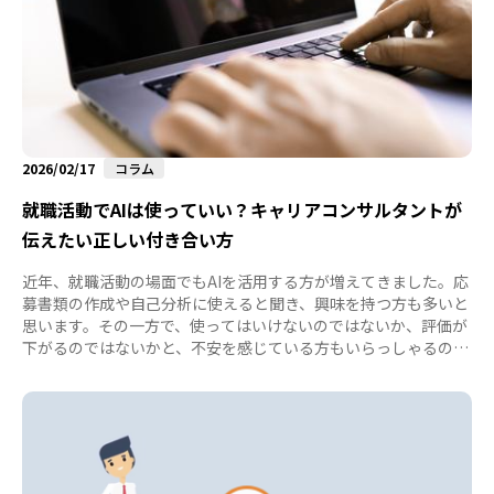
2026/02/17
コラム
就職活動でAIは使っていい？キャリアコンサルタントが
伝えたい正しい付き合い方
近年、就職活動の場面でもAIを活用する方が増えてきました。応
募書類の作成や自己分析に使えると聞き、興味を持つ方も多いと
思います。その一方で、使ってはいけないのではないか、評価が
下がるのではないかと、不安を感じている方もいらっしゃるので
はないでしょうか。本記事では、実際の活動中の方の事例をもと
に、AIとの上手な付き合い方をご紹介します。 事例１：AI任せの
職務経歴書に足りなかった要素 まずは、職務経歴書の作成にAIを
活用した事例をご紹介します。私が担当している活動中の方は、
これまでの職歴を「アナログ回路設計」や「生産管理」、「生産
稼働率５％向上」などのキーワードのみで入力し、職務経歴書の