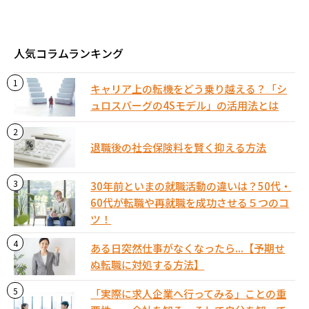
人気コラムランキング
キャリア上の転機をどう乗り越える？「シ
ュロスバーグの4Sモデル」の活用法とは
退職後の社会保険料を賢く抑える方法
30年前といまの就職活動の違いは？50代・
60代が転職や再就職を成功させる５つのコ
ツ！
ある日突然仕事がなくなったら...【予期せ
ぬ転職に対処する方法】
「実際に求人企業へ行ってみる」ことの重