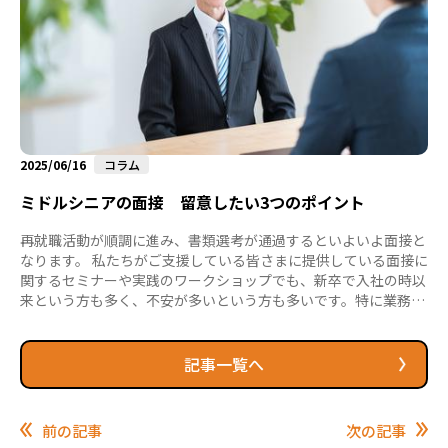
2025/06/16
コラム
ミドルシニアの面接 留意したい3つのポイント
再就職活動が順調に進み、書類選考が通過するといよいよ面接と
なります。 私たちがご支援している皆さまに提供している面接に
関するセミナーや実践のワークショップでも、新卒で入社の時以
来という方も多く、不安が多いという方も多いです。特に業務経
験を積んでこられたいわゆる「キャリア採用」の場合、どのよう
な質問をされるのか、どのような回答を期待されているのかなど
気になることも多いと思います。 これまで長くお勤めだった企業
記事一覧へ
内では、暗黙の了解、言わずとも伝わることがあり、その企業内
の常識で伝わっていたことも多かったと思います。しかし、これ
からはゼロベースでのコミュニケーションが始まります。面接で
前の記事
次の記事
も真摯に対応する...