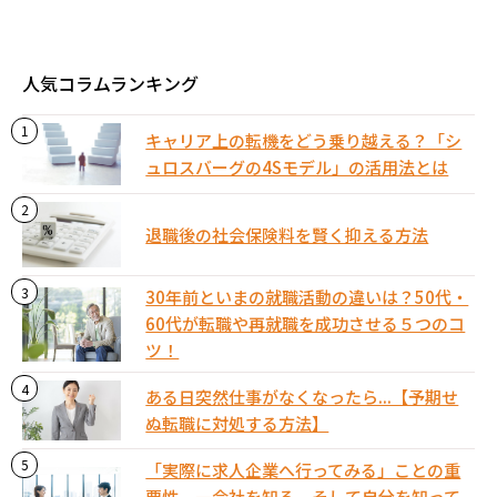
人気コラムランキング
キャリア上の転機をどう乗り越える？「シ
ュロスバーグの4Sモデル」の活用法とは
退職後の社会保険料を賢く抑える方法
30年前といまの就職活動の違いは？50代・
60代が転職や再就職を成功させる５つのコ
ツ！
ある日突然仕事がなくなったら...【予期せ
ぬ転職に対処する方法】
「実際に求人企業へ行ってみる」ことの重
要性 ―会社を知る、そして自分を知って