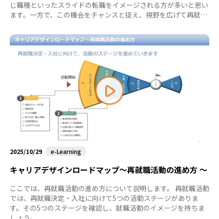
じ職種といったスライドの転職をイメージされる方が多いと思い
ます。一方で、この機会をチャンスと捉え、視野を広げて再就職
活動をすることによって、これまでの経験を活かしつつ新たな選
択肢を見つける方が多いのも実情です。ご自身の納得のいく進路
決定に至るまで、今回は「求人票」 をキーワードに再就職活動の
ポイントをお伝えしたいと思います。 求人票から見出すご自身の
市場価値 再就職を考える際、多くの方がまず気にされるのが、
自分は他の企業で通用するのか、これまでの経験は世の中では他
社でも役に立つも...
2025/10/29
e-Learning
キャリアデザインロードマップ～再就職活動の進め方 ～
ここでは、再就職活動の進め方について説明します。 再就職活動
では、再就職決定・入社に向けて5つの活動ステージがありま
す。その5つのステージを確認し、就職活動のイメージを持ちま
しょう。...