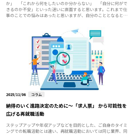
か」 「これから何をしたいのか分からない」 「自分に何がで
きるのか不安」といった迷いに直面すると思います。これまで仕
事のことでの悩みはあったと思いますが、自分のこととなると、
「こんなに悩んでいていいのだろうか」 「早く決めなければ」
と焦る気持ちが出てくるかもしれません。しかし、焦る必要はあ
りません。時間をかけて悩みましょう。むしろ、悩むことこそが
再就職活動の本質だといっても過言ではありません。 再就職活
動は、単なる「仕事探し」ではなく、これまでの人生を振り返
り、これからの人生をどう生きたいかを考えることに時間を割け
る、本当に貴重な時間で...
2025/11/06
コラム
納得のいく進路決定のために～「求人票」 から可能性を
広げる再就職活動
ステップアップや年収アップなどを目的とした、ご自身のタイミ
ングでの転職活動とは違い、再就職活動においては同じ業界、同