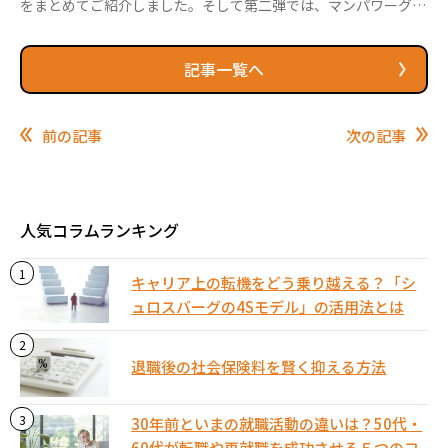
をまとめてご紹介しました。そして第二弾では、マンパワーグル
ープとしてもご支援させていただく機会が多い50代後半～60代
のいわゆるシニア層と言われる方々にフォーカスし、メッセージ
をお伝えしています。 今回は第三弾として、2024年を主な活動
記事一覧へ
時期とし、実際に私たちマンパワーグループの再就職活動サービ
スをご利用頂きながら次の進路に向かわれた皆さんが残してくれ
た体験に基づくアドバイスやメッセ―ジをご案内します。 2024
前の記事
次の記事
年は生成...
人気コラムランキング
キャリア上の転機をどう乗り越える？「シ
ュロスバーグの4Sモデル」の活用法とは
退職後の社会保険料を賢く抑える方法
30年前といまの就職活動の違いは？50代・
60代が転職や再就職を成功させる５つのコ