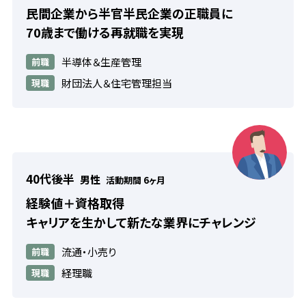
民間企業から半官半民企業の正職員に
70歳まで働ける再就職を実現
半導体＆生産管理
前職
財団法人＆住宅管理担当
現職
40代後半
男性
活動期間 6ヶ月
経験値＋資格取得
キャリアを生かして新たな業界にチャレンジ
流通・小売り
前職
経理職
現職